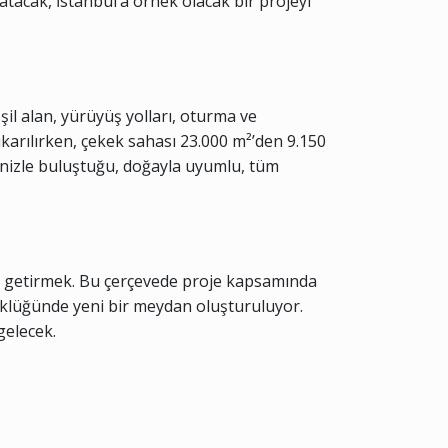
tacak, İstanbul’a örnek olacak bir projeyi
il alan, yürüyüş yolları, oturma ve
karılırken, çekek sahası 23.000 m²’den 9.150
denizle buluştuğu, doğayla uyumlu, tüm
e getirmek. Bu çerçevede proje kapsamında
üklüğünde yeni bir meydan oluşturuluyor.
gelecek.