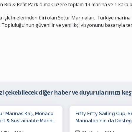
Ören Rib & Refit Park olmak üzere toplam 13 marina ve 1 kara
a işletmelerinden biri olan Setur Marinaları, Türkiye marina 
Topluluğu’nun güvenilir ve yenilikçi vizyonunu başarıyla te
izi çekebilecek diğer haber ve duyurularımızı keş
ur Marinas Kaş, Monaco
Fifty Fifty Sailing Cup, S
rt & Sustainable Marina
Marinaları'nın da Desteğ
dezvous’da Coup de
3-4 Ağustos'ta Yelken