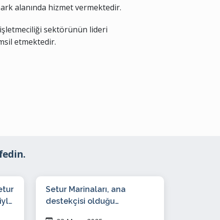
 park alanında hizmet vermektedir.
işletmeciliği sektörünün lideri
msil etmektedir.
fedin.
etur
Setur Marinaları, ana
iyle
destekçisi olduğu
24.Uluslararası Arena