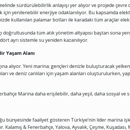
linde sürdürülebilirlik anlayışı yer alıyor ve projede çevre
çin yenilenebilir enerjiye odaklanılıyor. Bu kapsamda elektrik
nizde kullanılan palamar botları ile karadaki tüm araçlar elektr
lılığı doğrultusunda tüm atık yönetim altyapısı baştan sona y
dört ayrı sistemle su yeniden kazanılıyor.
Bir Yaşam Alanı
ğına alıyor. Yeni marina; gençleri denizle buluşturacak yelken
rı ve deniz canlıları için yaşam alanları oluşturulurken, yap
bahçe Marina daha erişilebilir, daha yeşil, daha sosyal ve 
ğu bünyesinde faaliyet gösteren Türkiye’nin lider marina işlet
r. Kalamış & Fenerbahçe, Yalova, Ayvalık, Çeşme, Kuşadası, 