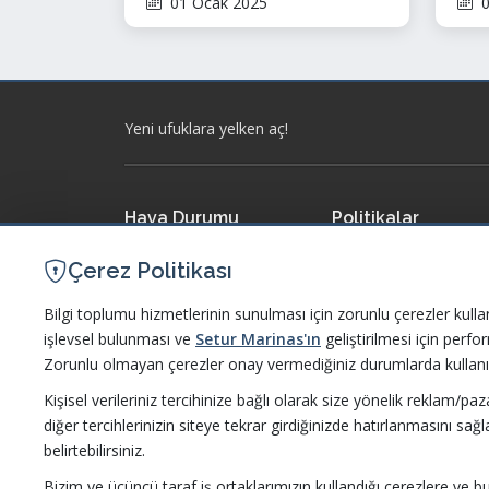
01 Ocak 2025
0
Coe
Fav
biri
Yeni ufuklara yelken aç!
Hava Durumu
Politikalar
Meteoroloji
Politikalarımız ve Serti
Çerez Politikası
Accuweather
Bilgi Toplumu Hizmetl
Bilgi toplumu hizmetlerinin sunulması için zorunlu çerezler kulla
işlevsel bulunması ve
Setur Marinas'ın
geliştirilmesi için perf
Poseidon
Etik İlkeler ve Uyum Pol
Zorunlu olmayan çerezler onay vermediğiniz durumlarda kullanı
WindGuru
İşletme Yönetmeliği
Kişisel verileriniz tercihinize bağlı olarak size yönelik reklam/pa
diğer tercihlerinizin siteye tekrar girdiğinizde hatırlanmasını sağl
Kişisel Verilerin Korun
belirtebilirsiniz.
Bizim ve üçüncü taraf iş ortaklarımızın kullandığı çerezlere ve bu çe