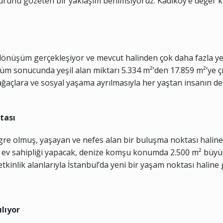
urunu gözeten bir yaklaşım benimsiyoruz. Kadıköy’e değer ka
 dönüşüm gerçekleşiyor ve mevcut halinden çok daha fazla yeş
m sonucunda yeşil alan miktarı 5.334 m²’den 17.859 m²’ye çı
 ağaçlara ve sosyal yaşama ayrılmasıyla her yaştan insanın 
tası
gre olmuş, yaşayan ve nefes alan bir buluşma noktası halin
a ev sahipliği yapacak, denize komşu konumda 2.500 m² büy
tkinlik alanlarıyla İstanbul’da yeni bir yaşam noktası haline 
ılıyor