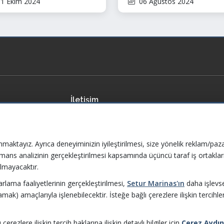
1 Ekim 2024
06 Ağustos 2024
ur kategorisinde “Jury’s
Açıyor
ourite Marina” seçilerek
nci oldu!
İletişim
fikalarımız
Bize Ulaşın
eri
Sıkça Sorulan Sorular
nmaktayız. Ayrıca deneyiminizin iyileştirilmesi, size yönelik reklam/paza
ormans analizinin gerçekleştirilmesi kapsamında üçüncü taraf iş ortaklar
itikaları
lmayacaktır.
zarlama faaliyetlerinin gerçekleştirilmesi,
Setur Marinas'ın
daha işlevsel
amak) amaçlarıyla işlenebilecektir. İsteğe bağlı çerezlere ilişkin tercihle
ması
rezlere ilişkin tercih haklarına ilişkin detaylı bilgiler için
Çerez Aydı