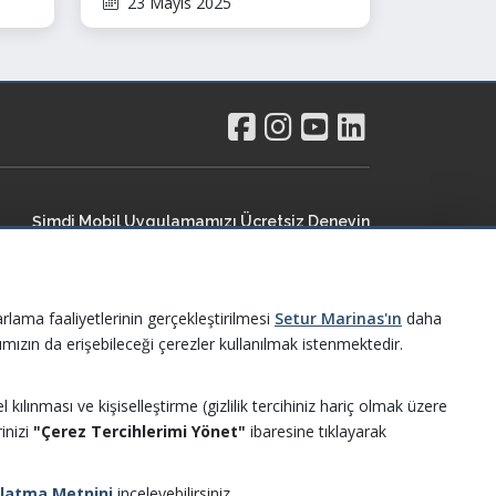
23 Mayıs 2025
AquaChallenge Yüzme
Şampiyonaları’na Kaş’ta ev
sahipliği yaptı
Şimdi Mobil Uygulamamızı Ücretsiz Deneyin
rlama faaliyetlerinin gerçekleştirilmesi
Setur Marinas'ın
daha
ımızın da erişebileceği çerezler kullanılmak istenmektedir.
 kılınması ve kişiselleştirme (gizlilik tercihiniz hariç olmak üzere
rinizi
"Çerez Tercihlerimi Yönet"
ibaresine tıklayarak
nlatma Metnini
inceleyebilirsiniz.