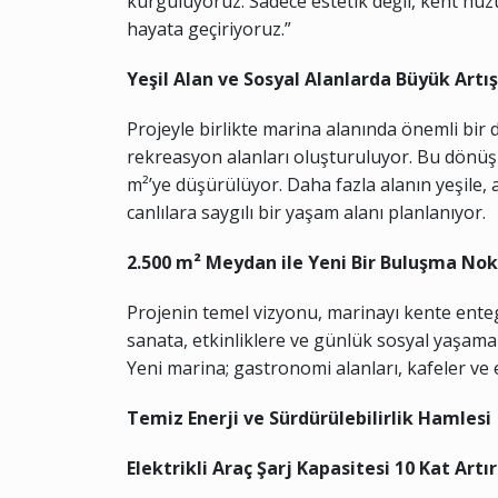
kurguluyoruz. Sadece estetik değil, kent huz
hayata geçiriyoruz.”
Yeşil Alan ve Sosyal Alanlarda Büyük Artış
Projeyle birlikte marina alanında önemli bir
rekreasyon alanları oluşturuluyor. Bu dönüşü
m²’ye düşürülüyor. Daha fazla alanın yeşile,
canlılara saygılı bir yaşam alanı planlanıyor.
2.500 m² Meydan ile Yeni Bir Buluşma Nok
Projenin temel vizyonu, marinayı kente ente
sanata, etkinliklere ve günlük sosyal yaşam
Yeni marina; gastronomi alanları, kafeler ve e
Temiz Enerji ve Sürdürülebilirlik Hamlesi
Elektrikli Araç Şarj Kapasitesi 10 Kat Artır