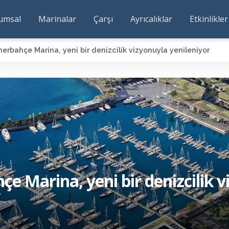
umsal
Marinalar
Çarşı
Ayrıcalıklar
Etkinlikler
erbahçe Marina, yeni bir denizcilik vizyonuyla yenileniyor
e Marina, yeni bir denizcilik 