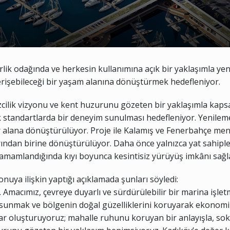
ik odağında ve herkesin kullanımına açık bir yaklaşımla yenid
erişebileceği bir yaşam alanına dönüştürmek hedefleniyor.
cilik vizyonu ve kent huzurunu gözeten bir yaklaşımla kapsa
standartlarda bir deneyim sunulması hedefleniyor. Yenilem
 alana dönüştürülüyor. Proje ile Kalamış ve Fenerbahçe mendi
ından birine dönüştürülüyor. Daha önce yalnızca yat sahipler
 tamamlandığında kıyı boyunca kesintisiz yürüyüş imkânı sağla
ya ilişkin yaptığı açıklamada şunları söyledi:
z. Amacımız, çevreye duyarlı ve sürdürülebilir bir marina iş
 sunmak ve bölgenin doğal güzelliklerini koruyarak ekonomik
nlar oluşturuyoruz; mahalle ruhunu koruyan bir anlayışla, so