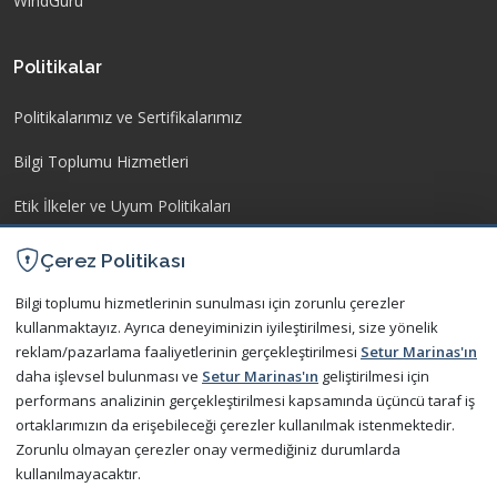
WindGuru
Politikalar
Politikalarımız ve Sertifikalarımız
Bilgi Toplumu Hizmetleri
Etik İlkeler ve Uyum Politikaları
İşletme Yönetmeliği
Çerez Politikası
Kişisel Verilerin Korunması
Bilgi toplumu hizmetlerinin sunulması için zorunlu çerezler
kullanmaktayız. Ayrıca deneyiminizin iyileştirilmesi, size yönelik
reklam/pazarlama faaliyetlerinin gerçekleştirilmesi
Setur Marinas'ın
İletişim
daha işlevsel bulunması ve
Setur Marinas'ın
geliştirilmesi için
performans analizinin gerçekleştirilmesi kapsamında üçüncü taraf iş
Bize Ulaşın
ortaklarımızın da erişebileceği çerezler kullanılmak istenmektedir.
Zorunlu olmayan çerezler onay vermediğiniz durumlarda
Sıkça Sorulan Sorular
kullanılmayacaktır.