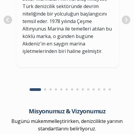
Türk denizcilik sektöründe devrim
İ
niteliğinde bir yolculuğun başlangıcını
A
temsil eder. 1978 yılında Çeşme
s
Altınyunus Marina ile temelleri atılan bu
A
köklü marka, o günden bugüne
a
Akdeniz'in en saygın marina
a
işletmelerinden biri haline gelmiştir.
m
Misyonumuz & Vizyonumuz
Bugünü mükemmelleştirirken, denizcilikte yarının
standartlarını belirliyoruz.