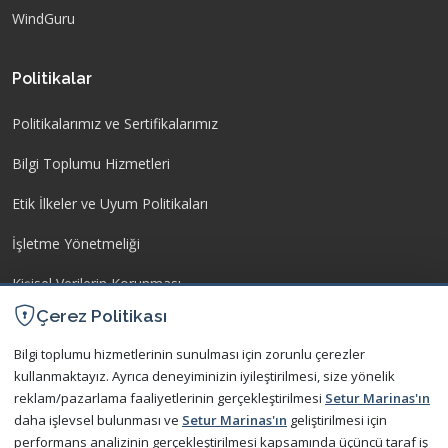
WindGuru
Politikalar
Politikalarımız ve Sertifikalarımız
Bilgi Toplumu Hizmetleri
Etik İlkeler ve Uyum Politikaları
İşletme Yönetmeliği
Kişisel Verilerin Korunması
Çerez Politikası
İletişim
Bilgi toplumu hizmetlerinin sunulması için zorunlu çerezler
kullanmaktayız. Ayrıca deneyiminizin iyileştirilmesi, size yönelik
Bize Ulaşın
reklam/pazarlama faaliyetlerinin gerçekleştirilmesi
Setur Marinas'ın
daha işlevsel bulunması ve
Setur Marinas'ın
geliştirilmesi için
Sıkça Sorulan Sorular
performans analizinin gerçekleştirilmesi kapsamında üçüncü taraf iş