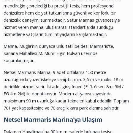
mendireğin çevrelediği bu prestijli tesis, hem profesyonel
denizcilere hem de yat tutkunlarına güvenli ve konforlu bir
denizcilik deneyimi sunmaktadır. Setur Marinas güvencesiyle
hizmet veren marina, uluslararası standartlarda sunduğu
hizmetlerle yatçıların tüm ihtiyaçlarını karşılamaktadır.
Marina, Muğla'nın dünyaca ünlü tatil beldesi Marmaris'te,
Sarıana Mahallesi M. Münir Elgin Bulvarı üzerinde
konumlanmıştır.
Netsel Marmaris Marina, 9 adet ortalama 150 metre
uzunluğunda yüzer iskeleye sahiptir; min. 3,5 m ve maks. 18 m
derinlikle hizmet verir. İki adet giriş feneri (Fl.R. 6 sec. 8m. 5M /
FG 4m 2M) ile donatılmıştır. Modern altyapısı sayesinde
maksimum 90 m uzunluğa kadar tekneleri kabul edebilir. Toplam
701 yat kapasitesine ve 70 araçlık kara park alanına sahiptir.
Netsel Marmaris Marina'ya Ulaşım
Dalaman Havalimanı'na 90 km mesafede bulunan tesise,