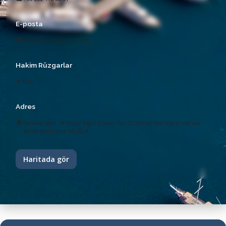
E-posta
info@netselmarina.com
Hakim Rüzgarlar
Batı
Adres
Sarıana Mah. M.Münir Elgin Bulvarı No:32 Netsel Marmaris Marina
48700 Marmaris/ MUĞLA
Haritada gör