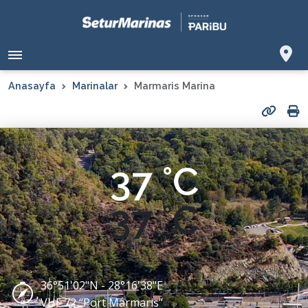
Anasayfa
Marinalar
Marmaris Marina
37 °C
37 °C
36°51'02"N - 28°16'38"E
VHF 72 “Port Marmaris”