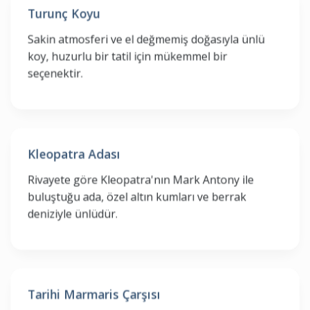
Zemika
+90 252 413 67 17
Turunç Koyu
Onarım İşleri
43 65
Sakin atmosferi ve el değmemiş doğasıyla ünlü
X-Yachts / X-Yachts Teknik
+90 212 318 01 29 /
koy, huzurlu bir tatil için mükemmel bir
Bakım Ve Onarım İşleri
+90 533 465 44 16
seçenektir.
Yağmur Marin / Tekne Bakım Onarım
+90 532 500 64
İşleri
93
Kleopatra Adası
Rivayete göre Kleopatra'nın Mark Antony ile
buluştuğu ada, özel altın kumları ve berrak
deniziyle ünlüdür.
Tarihi Marmaris Çarşısı