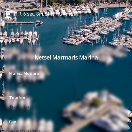
Fl.R. 6 sec. 8m. 5M / FG 4m 2M
Netsel Marmaris Marina
Marina Müdürü
Erkan Özatağ
Telefon
+90 252 412 27 08
Fax
+90 252 412 53 51