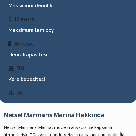
Maksimum derinlik
18 metre
Maksimum tam boy
90 metre
Deniz kapasitesi
701
Kara kapasitesi
70
Netsel Marmaris Marina Hakkında
Netsel Marmaris Marina, modern altyapısı ve kapsamlı
hizmetleriyle Türkiye'nin önde gelen marinalarından biridir. İki