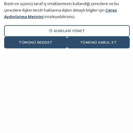
Poseidon
Bizim ve üçüncü taraf iş ortaklarımızın kullandığı çerezlere ve bu
çerezlere ilişkin tercih haklarına ilişkin detaylı bilgiler için
Çerez
WindGuru
×
Aydınlatma Metnini
inceleyebilirsiniz.
Size yardımcı olmak için buradayım!
Politikalar
AYARLARI YÖNET
TÜMÜNÜ REDDET
TÜMÜNÜ KABUL ET
Politikalarımız ve Sertifikalarımız
Bilgi Toplumu Hizmetleri
Setur Marinas BlueBot
Etik İlkeler ve Uyum Politikaları
İşletme Yönetmeliği
Kişisel Verilerin Korunması
İletişim
Bize Ulaşın