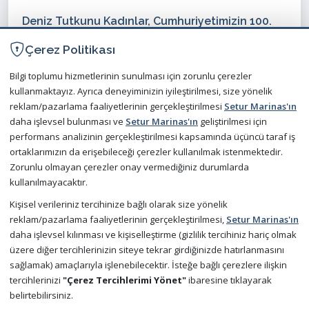
Deniz Tutkunu Kadınlar, Cumhuriyetimizin 100.
Yılını Yelken Açarak Kutluyor
Çerez Politikası
09 Haziran 2023
Bilgi toplumu hizmetlerinin sunulması için zorunlu çerezler
kullanmaktayız. Ayrıca deneyiminizin iyileştirilmesi, size yönelik
reklam/pazarlama faaliyetlerinin gerçekleştirilmesi
Setur Marinas'ın
daha işlevsel bulunması ve
Setur Marinas'ın
geliştirilmesi için
performans analizinin gerçekleştirilmesi kapsamında üçüncü taraf iş
Yeni ufuklara yelken aç!
ortaklarımızın da erişebileceği çerezler kullanılmak istenmektedir.
Zorunlu olmayan çerezler onay vermediğiniz durumlarda
kullanılmayacaktır.
Kişisel verileriniz tercihinize bağlı olarak size yönelik
reklam/pazarlama faaliyetlerinin gerçekleştirilmesi,
Setur Marinas'ın
Hava Durumu
daha işlevsel kılınması ve kişiselleştirme (gizlilik tercihiniz hariç olmak
üzere diğer tercihlerinizin siteye tekrar girdiğinizde hatırlanmasını
Meteoroloji
sağlamak) amaçlarıyla işlenebilecektir. İsteğe bağlı çerezlere ilişkin
tercihlerinizi
"Çerez Tercihlerimi Yönet"
ibaresine tıklayarak
Accuweather
belirtebilirsiniz.