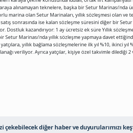
leri karaya çekme konusunda iddialı, ortak lift kampanyası k
karaya alınamayan teknelere, başka bir Setur Marinası’nda
forlu marina olan Setur Marinaları, yıllık sözleşmesi olan ve 
 satış sonrasında ise kalan sözleşme süresini diğer bir Set
 Dostluk kazandırıyor: 1 ay ücretsiz ek süre Yıllık sözleşmes
ir Setur Marinası’nda yıllık sözleşme yapmaya davet ettiğind
yatçılara, yıllık bağlama sözleşmelerine ilk yıl %10, ikinci yıl
ğı veriliyor. Ayrıca yatçılar, kişiye özel takvimle dilediği 2 
izi çekebilecek diğer haber ve duyurularımızı keş