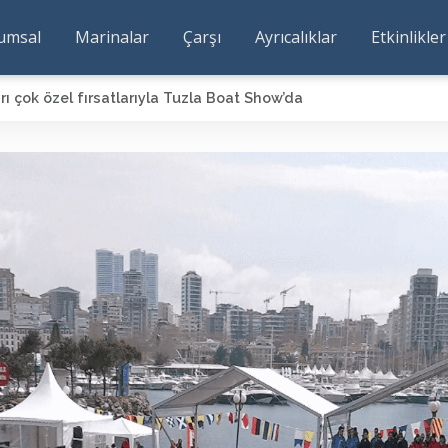
umsal
Marinalar
Çarşı
Ayrıcalıklar
Etkinlikler
rı çok özel fırsatlarıyla Tuzla Boat Show’da