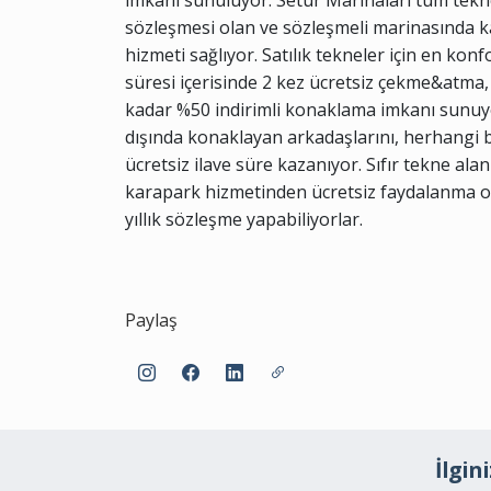
imkânı sunuluyor. Setur Marinaları tüm tekne
sözleşmesi olan ve sözleşmeli marinasında 
hizmeti sağlıyor. Satılık tekneler için en kon
süresi içerisinde 2 kez ücretsiz çekme&atma,
kadar %50 indirimli konaklama imkanı sunuyor.
dışında konaklayan arkadaşlarını, herhangi b
ücretsiz ilave süre kazanıyor. Sıfır tekne alan 
karapark hizmetinden ücretsiz faydalanma olana
yıllık sözleşme yapabiliyorlar.
Paylaş
İlgin