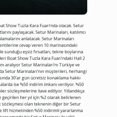
Boat Show Tuzla Kara Fuarı’nda olacak. Setur
tlarını paylaşacak. Setur Marinaları, katılımcı
gulamalarını anlatacak. Setur Marinaları
klentilerine cevap veren 10 marinasındaki
le sunduğu eşsiz fırsatları, tekne boylarına
leri Boat Show Tuzla Kara Fuarı’ndaki Hall 2
ını aralıyor Setur Marinaları’nı Türkiye ve
da Setur Marinaları’nın müşterileri, herhangi
nasında 30’ar gün ücretsiz konaklama hakkı
larda ise %50 indirim imkanı veriliyor. %50
r sözleşmelerine ilave ediliyor. Yıllandıkça
 geçirilen her yıl için %2 olarak belirlenen
ık sözleşmesi olan teknenin diğer bir Setur
e lift hizmetinden %50 indirimli yararlanma