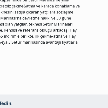
apsamında bir Setur Marinası ile yıllık
 ücretsiz çekme&atma ve karada konaklama ve
teknesini satışa çıkaran yatçılara sözleşme
ur Marinası’na devretme hakkı ve 30 güne
i olan yatçılar, teknesi Setur Marinaları
e, kendisi ve referans olduğu arkadaşı 1 ay
 %5 indirimle birlikte, ilk çekme-atma ve 1 ay
veya 3 Setur marinasında avantajlı fiyatlarla
fedin.