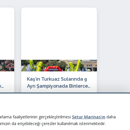
Kaş’ın Turkuaz Sularında 9
k
Ayrı Şampiyonada Binlerce
Kulaç, Tek Bir Heyecan!
06 Haziran 2026
rlama faaliyetlerinin gerçekleştirilmesi
Setur Marinas'ın
daha
ımızın da erişebileceği çerezler kullanılmak istenmektedir.