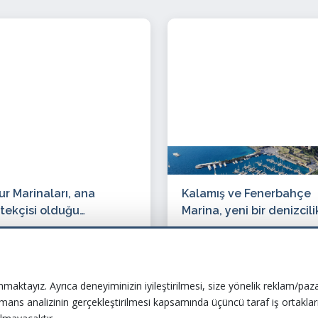
ur Marinaları, ana
Kalamış ve Fenerbahçe
tekçisi olduğu
Marina, yeni bir denizcili
Uluslararası Arena
vizyonuyla yenileniyor
3 Mayıs 2025
08 Mayıs 2026
aChallenge Yüzme
piyonaları’na Kaş’ta ev
ipliği yaptı
nmaktayız. Ayrıca deneyiminizin iyileştirilmesi, size yönelik reklam/paza
ormans analizinin gerçekleştirilmesi kapsamında üçüncü taraf iş ortaklar