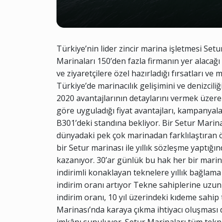
Türkiye’nin lider zincir marina işletmesi Set
Marinaları 150’den fazla firmanın yer alacağı f
ve ziyaretçilere özel hazırladığı fırsatları v
Türkiye’de marinacılık gelişimini ve denizcil
2020 avantajlarının detaylarını vermek üzere 
göre uyguladığı fiyat avantajları, kampanyal
B301’deki standına bekliyor. Bir Setur Marinas
dünyadaki pek çok marinadan farklılaştıran ö
bir Setur marinası ile yıllık sözleşme yaptığ
kazanıyor. 30’ar günlük bu hak her bir marin
indirimli konaklayan teknelere yıllık bağlama
indirim oranı artıyor Tekne sahiplerine uzun y
indirim oranı, 10 yıl üzerindeki kıdeme sahip 
Marinası’nda karaya çıkma ihtiyacı oluşması 