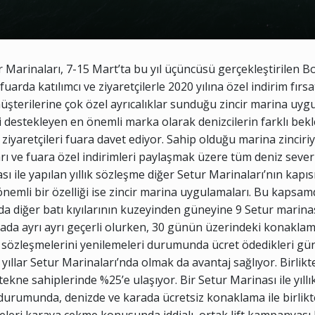
ur Marinaları, 7-15 Mart’ta bu yıl üçüncüsü gerçekleştirilen 
uarda katılımcı ve ziyaretçilerle 2020 yılına özel indirim fırsa
e müşterilerine çok özel ayrıcalıklar sunduğu zincir marina uy
iği destekleyen en önemli marka olarak denizcilerin farklı be
ziyaretçileri fuara davet ediyor. Sahip olduğu marina zinciriy
arı ve fuara özel indirimleri paylaşmak üzere tüm deniz sever
ı ile yapılan yıllık sözleşme diğer Setur Marinaları’nın kapıs
nemli bir özelliği ise zincir marina uygulamaları. Bu kapsam
ında diğer batı kıyılarının kuzeyinden güneyine 9 Setur mari
ada ayrı ayrı geçerli olurken, 30 günün üzerindeki konaklama
 sözleşmelerini yenilemeleri durumunda ücret ödedikleri günle
ıllar Setur Marinaları’nda olmak da avantaj sağlıyor. Birlikte
tekne sahiplerinde %25’e ulaşıyor. Bir Setur Marinası ile yıll
durumunda, denizde ve karada ücretsiz konaklama ile birlikt