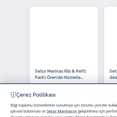
Setur Marinas Rib & Refit
Set
Park’ı Ören’de Hizmete
des
Sunuyor
24.
06 Eylül 2023
2
Aqu
Çerez Politikası
Şam
sah
Bilgi toplumu hizmetlerinin sunulması için zorunlu çerezler kulla
işlevsel bulunması ve
Setur Marinas'ın
geliştirilmesi için perf