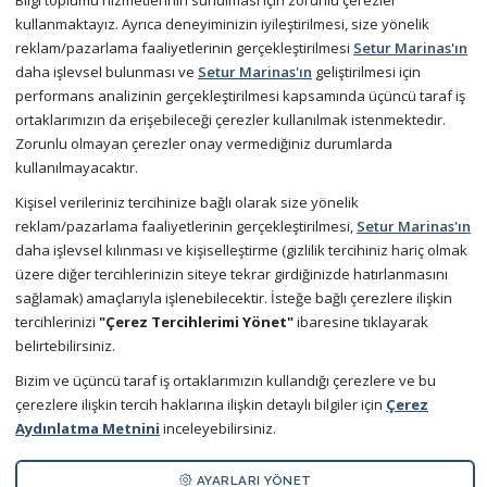
Politikalar
Bilgi toplumu hizmetlerinin sunulması için zorunlu çerezler
kullanmaktayız. Ayrıca deneyiminizin iyileştirilmesi, size yönelik
reklam/pazarlama faaliyetlerinin gerçekleştirilmesi
Setur Marinas'ın
Politikalarımız ve Sertifikalarımız
daha işlevsel bulunması ve
Setur Marinas'ın
geliştirilmesi için
Bilgi Toplumu Hizmetleri
performans analizinin gerçekleştirilmesi kapsamında üçüncü taraf iş
ortaklarımızın da erişebileceği çerezler kullanılmak istenmektedir.
Etik İlkeler ve Uyum Politikaları
Zorunlu olmayan çerezler onay vermediğiniz durumlarda
kullanılmayacaktır.
İşletme Yönetmeliği
Kişisel verileriniz tercihinize bağlı olarak size yönelik
Kişisel Verilerin Korunması
reklam/pazarlama faaliyetlerinin gerçekleştirilmesi,
Setur Marinas'ın
daha işlevsel kılınması ve kişiselleştirme (gizlilik tercihiniz hariç olmak
üzere diğer tercihlerinizin siteye tekrar girdiğinizde hatırlanmasını
İletişim
sağlamak) amaçlarıyla işlenebilecektir. İsteğe bağlı çerezlere ilişkin
tercihlerinizi
"Çerez Tercihlerimi Yönet"
ibaresine tıklayarak
Bize Ulaşın
belirtebilirsiniz.
Sıkça Sorulan Sorular
Bizim ve üçüncü taraf iş ortaklarımızın kullandığı çerezlere ve bu
çerezlere ilişkin tercih haklarına ilişkin detaylı bilgiler için
Çerez
×
Aydınlatma Metnini
inceleyebilirsiniz.
Size yardımcı olmak için buradayım!
Şimdi Mobil Uygulamamızı Ücretsiz Deneyin
AYARLARI YÖNET