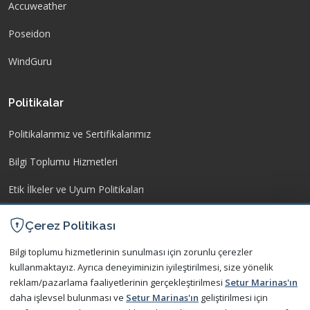
Accuweather
Poseidon
WindGuru
Politikalar
Politikalarımız ve Sertifikalarımız
Bilgi Toplumu Hizmetleri
Etik İlkeler ve Uyum Politikaları
İşletme Yönetmeliği
Çerez Politikası
Kişisel Verilerin Korunması
Bilgi toplumu hizmetlerinin sunulması için zorunlu çerezler
kullanmaktayız. Ayrıca deneyiminizin iyileştirilmesi, size yönelik
reklam/pazarlama faaliyetlerinin gerçekleştirilmesi
Setur Marinas'ın
İletişim
daha işlevsel bulunması ve
Setur Marinas'ın
geliştirilmesi için