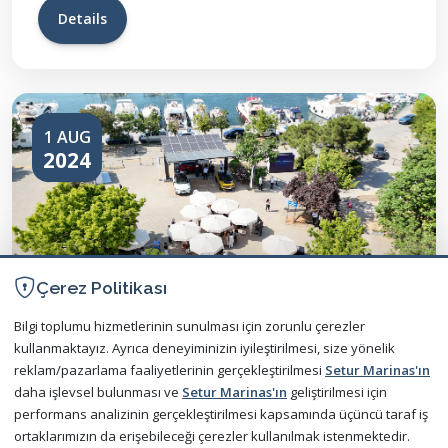
Details
1 AUG
2024
Çerez Politikası
Bilgi toplumu hizmetlerinin sunulması için zorunlu çerezler
kullanmaktayız. Ayrıca deneyiminizin iyileştirilmesi, size yönelik
reklam/pazarlama faaliyetlerinin gerçekleştirilmesi
Setur Marinas'ın
WAT Mobilite Launch
daha işlevsel bulunması ve
Setur Marinas'ın
geliştirilmesi için
performans analizinin gerçekleştirilmesi kapsamında üçüncü taraf iş
ortaklarımızın da erişebileceği çerezler kullanılmak istenmektedir.