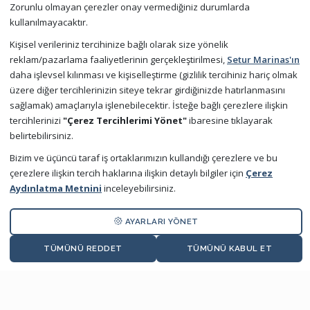
01 August 2024 - 04 August 2024
Zorunlu olmayan çerezler onay vermediğiniz durumlarda
kullanılmayacaktır.
Kalamış
Kişisel verileriniz tercihinize bağlı olarak size yönelik
reklam/pazarlama faaliyetlerinin gerçekleştirilmesi,
Setur Marinas'ın
Details
daha işlevsel kılınması ve kişiselleştirme (gizlilik tercihiniz hariç olmak
üzere diğer tercihlerinizin siteye tekrar girdiğinizde hatırlanmasını
sağlamak) amaçlarıyla işlenebilecektir. İsteğe bağlı çerezlere ilişkin
tercihlerinizi
"Çerez Tercihlerimi Yönet"
ibaresine tıklayarak
belirtebilirsiniz.
24 MAY
Bizim ve üçüncü taraf iş ortaklarımızın kullandığı çerezlere ve bu
2024
çerezlere ilişkin tercih haklarına ilişkin detaylı bilgiler için
Çerez
×
Aydınlatma Metnini
inceleyebilirsiniz.
Size yardımcı olmak için buradayım!
AYARLARI YÖNET
TÜMÜNÜ REDDET
TÜMÜNÜ KABUL ET
Setur Marinas BlueBot