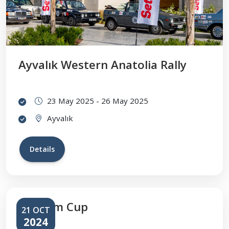
Ayvalık Western Anatolia Rally
23 May 2025 - 26 May 2025
Ayvalık
Details
Bodrum Cup
21 OCT
2024