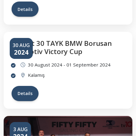
Details
August 30 TAYK BMW Borusan
30 AUG
Otomotiv Victory Cup
2024
30 August 2024 - 01 September 2024
Kalamış
Details
3 AUG