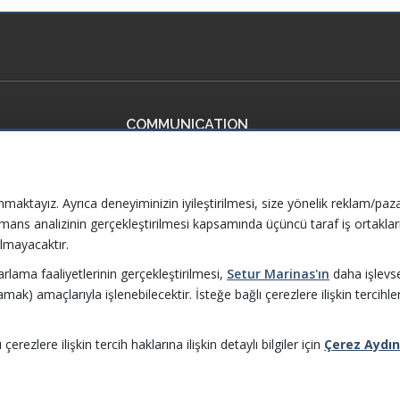
COMMUNICATION
ficates
Contact Us
ervices
Frequently Asked Questions
nmaktayız. Ayrıca deneyiminizin iyileştirilmesi, size yönelik reklam/paza
ormans analizinin gerçekleştirilmesi kapsamında üçüncü taraf iş ortaklar
mpliance Policies
lmayacaktır.
zarlama faaliyetlerinin gerçekleştirilmesi,
Setur Marinas'ın
daha işlevsel
amak) amaçlarıyla işlenebilecektir. İsteğe bağlı çerezlere ilişkin tercihle
l Data
rezlere ilişkin tercih haklarına ilişkin detaylı bilgiler için
Çerez Aydı