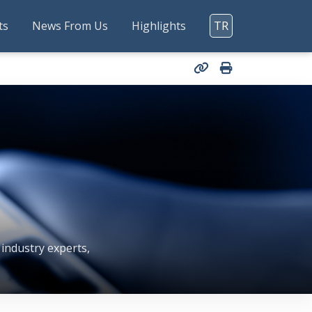
ts
News From Us
Highlights
TR
 industry experts,