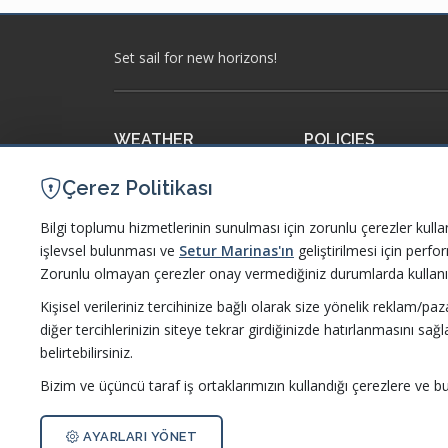
Set sail for new horizons!
WEATHER
POLICIES
Meteorology
Our Policies and Certi
Çerez Politikası
Accuweather
Information Society S
Bilgi toplumu hizmetlerinin sunulması için zorunlu çerezler kulla
işlevsel bulunması ve
Setur Marinas'ın
geliştirilmesi için perf
Poseidon
Code of Ethics and Co
Zorunlu olmayan çerezler onay vermediğiniz durumlarda kullanı
WindGuru
Operating Regulation
Kişisel verileriniz tercihinize bağlı olarak size yönelik reklam/pa
diğer tercihlerinizin siteye tekrar girdiğinizde hatırlanmasını sağl
Protection of Persona
belirtebilirsiniz.
Bizim ve üçüncü taraf iş ortaklarımızın kullandığı çerezlere ve bu çe
AYARLARI YÖNET